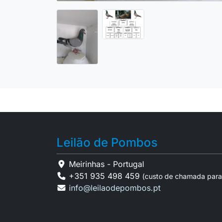
Leilão de Pombos
Meirinhas - Portugal
+351 935 498 459
(custo de chamada para
info@leilaodepombos.pt