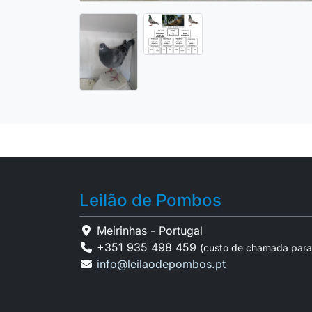
Leilão de Pombos
Meirinhas - Portugal
+351 935 498 459
(custo de chamada para
info@leilaodepombos.pt