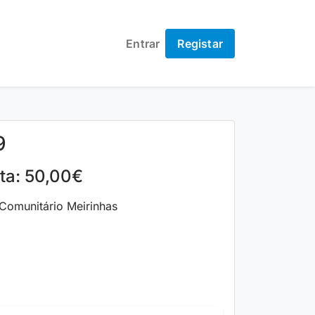
Entrar
Registar
9
lta: 50,00€
omunitário Meirinhas