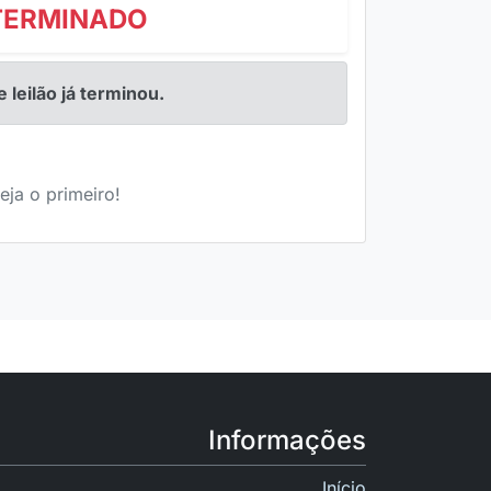
TERMINADO
e leilão já terminou.
eja o primeiro!
Informações
Início