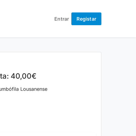
Entrar
Registar
1
lta: 40,00€
umbófila Lousanense