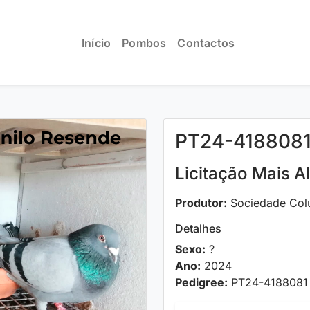
Início
Pombos
Contactos
PT24-418808
Licitação Mais A
Produtor:
Sociedade Col
Detalhes
Sexo:
?
Ano:
2024
Pedigree:
PT24-4188081