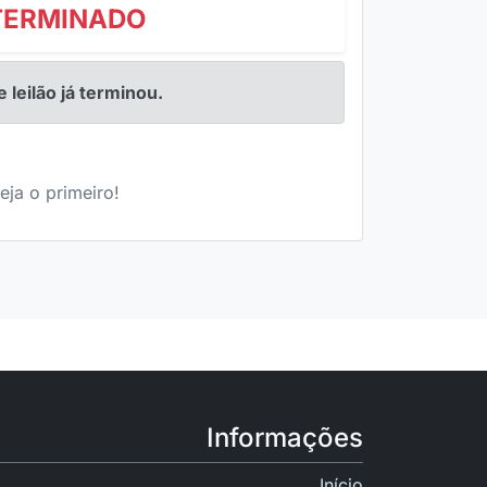
TERMINADO
e leilão já terminou.
eja o primeiro!
Informações
Início