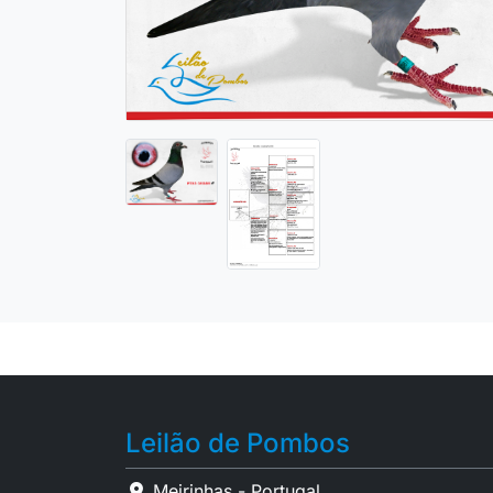
Leilão de Pombos
Meirinhas - Portugal