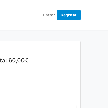
Entrar
Registar
9
lta: 60,00€