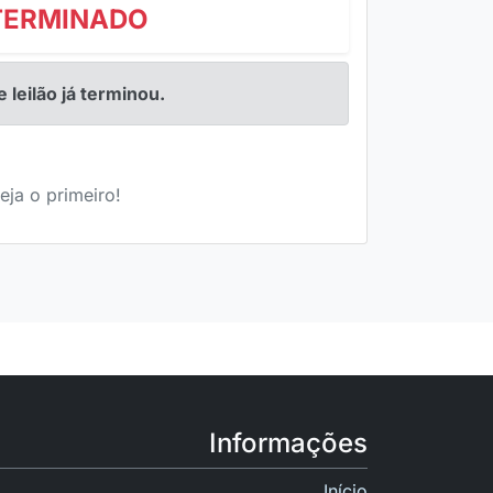
TERMINADO
e leilão já terminou.
eja o primeiro!
Informações
Início