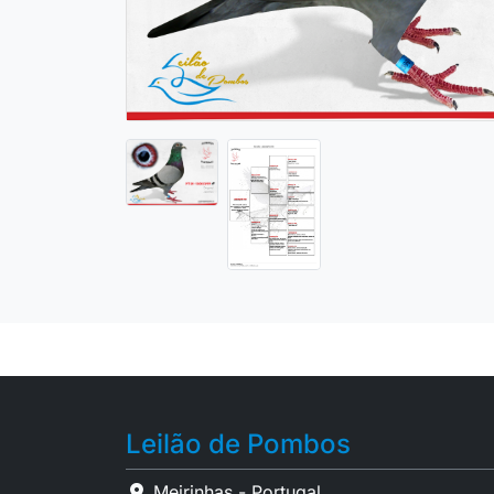
Leilão de Pombos
Meirinhas - Portugal