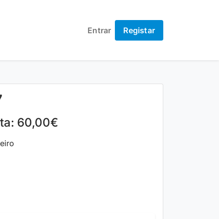
Entrar
Registar
7
lta: 60,00€
eiro