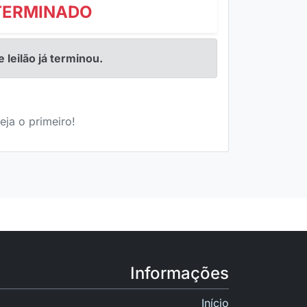
TERMINADO
e leilão já terminou.
eja o primeiro!
Informações
Início