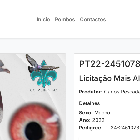
Início
Pombos
Contactos
PT22-245107
Licitação Mais A
Produtor:
Carlos Pescad
Detalhes
Sexo:
Macho
Ano:
2022
Pedigree:
PT24-2451078