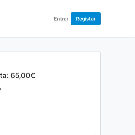
Entrar
Registar
8
lta: 65,00€
a