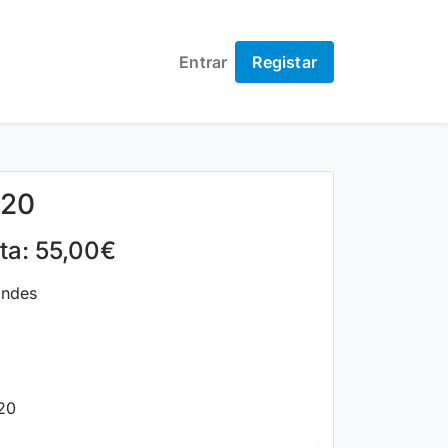
Entrar
Registar
420
lta: 55,00€
andes
20