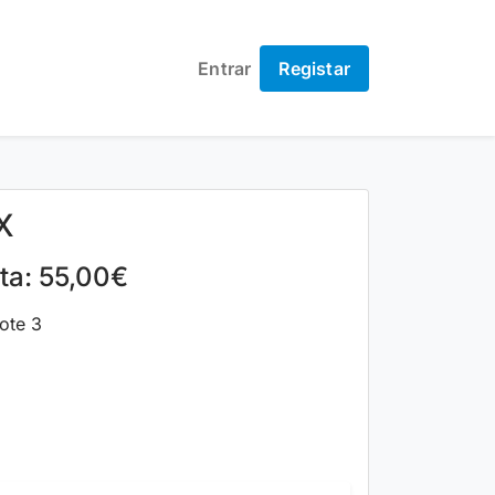
Entrar
Registar
X
lta: 55,00€
ote 3