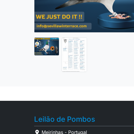
Leilão de Pombos
Meirinhas - Portugal