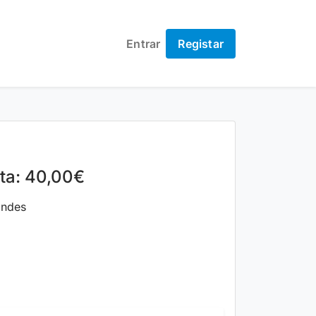
Entrar
Registar
lta: 40,00€
andes